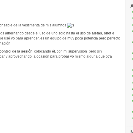
A
nsable de la vestimenta de mis alumnos
os altrernando desde el uso de uno solo hasta el uso de
aletas
,
snot
e
e usé yo para aprender, es un equipo de muy poca potencia pero perfecto
nación.
 control de la sesión
, colocando él, con mi supervisión pero sin
bar y aprovechando la ocasión para probar yo mismo alguna que otra
M