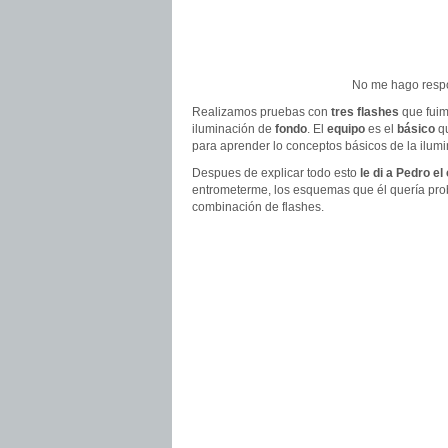
No me hago respo
Realizamos pruebas con
tres flashes
que fuim
iluminación de
fondo
. El
equipo
es el
básico
qu
para aprender lo conceptos básicos de la ilumi
Despues de explicar todo esto
le di a Pedro el
entrometerme, los esquemas que él quería pro
combinación de flashes.