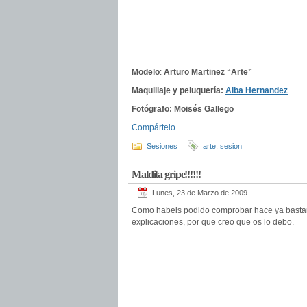
Modelo
:
Arturo Martinez “Arte”
Maquillaje y peluquería:
Alba Hernandez
Fotógrafo:
Moisés Gallego
Compártelo
Sesiones
arte
,
sesion
Maldita gripe!!!!!!
Lunes, 23 de Marzo de 2009
Como habeis podido comprobar hace ya bastante
explicaciones, por que creo que os lo debo.