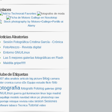
nlaces
oticias Aleatorias
Sesión Fotográfica Cristina García - Crónica
FotoAtrezzo - Revista digital
Entorno GNU/Linux
Las 5 mejores galerías fotográficas en Flash
Maldita gripe!!!!!!
ube de Etiquetas
blog
007
alba
analisis
articulo
big picture
camara
foto
olor
cronica
curso
d3x
Equipo
estudio
flickr
otografia
fotografo
Fotolog
gimp
galerias
NU/LInux
guerra
gul
iluminacion
linux
logo
madrid
aquillaje
modelo
navidad
nikon
pc
photoshop
raw
sesion
Sesiones
eportaje
retoque
revista
robo
Tutorial
oftware
tabaco
Tecnica
video