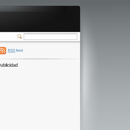
RSS
feed
ublicidad