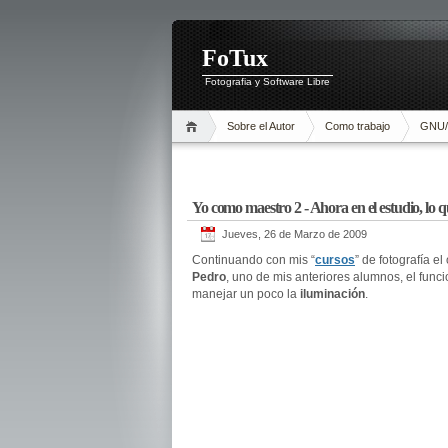
FoTux
Fotografia y Software Libre
Sobre el Autor
Como trabajo
GNU/
Yo como maestro 2 - Ahora en el estudio, lo qu
Jueves, 26 de Marzo de 2009
Continuando con mis “
cursos
” de fotografía e
Pedro
, uno de mis anteriores alumnos, el func
manejar un poco la
iluminación
.