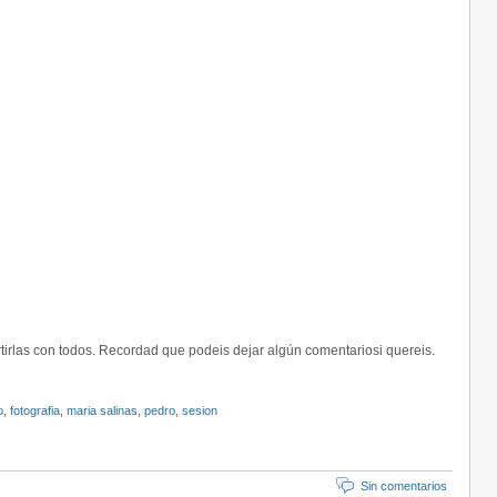
tirlas con todos. Recordad que podeis dejar algún comentariosi quereis.
o
,
fotografia
,
maria salinas
,
pedro
,
sesion
Sin comentarios