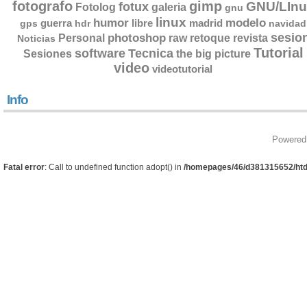
fotografo
gimp
GNU/LInu
fotux
Fotolog
galeria
gnu
linux
humor
modelo
guerra
libre
madrid
gps
hdr
navidad
sesio
photoshop
retoque
Personal
raw
revista
Noticias
Tutorial
software
Tecnica
Sesiones
the big picture
video
videotutorial
Info
Powered
Fatal error
: Call to undefined function adopt() in
/homepages/46/d381315652/htd