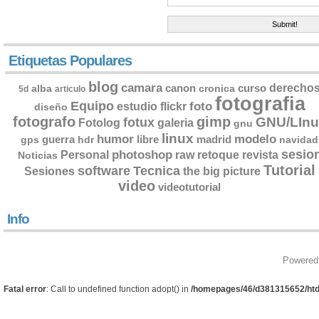
Etiquetas Populares
blog
camara
derecho
canon
curso
alba
cronica
5d
articulo
fotografia
Equipo
flickr
foto
estudio
diseño
fotografo
gimp
GNU/LInu
fotux
Fotolog
galeria
gnu
linux
humor
modelo
guerra
libre
madrid
gps
hdr
navidad
sesio
photoshop
retoque
Personal
raw
revista
Noticias
Tutorial
software
Tecnica
Sesiones
the big picture
video
videotutorial
Info
Powered
Fatal error
: Call to undefined function adopt() in
/homepages/46/d381315652/htd