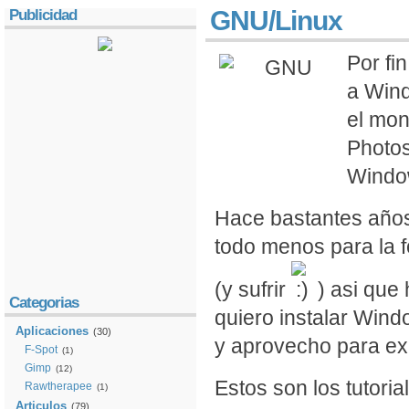
GNU/Linux
Publicidad
Por fi
a Wind
el mon
Photos
Windo
Hace bastantes año
todo menos para la f
(y sufrir
) asi que
Categorias
quiero instalar Wind
Aplicaciones
(30)
y aprovecho para exp
F-Spot
(1)
Gimp
(12)
Estos son los tutori
Rawtherapee
(1)
Articulos
(79)