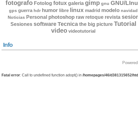
fotografo
gimp
GNU/LInu
fotux
Fotolog
galeria
gnu
linux
humor
modelo
guerra
libre
madrid
gps
hdr
navidad
sesio
photoshop
retoque
Personal
raw
revista
Noticias
Tutorial
software
Tecnica
Sesiones
the big picture
video
videotutorial
Info
Powered
Fatal error
: Call to undefined function adopt() in
/homepages/46/d381315652/htd