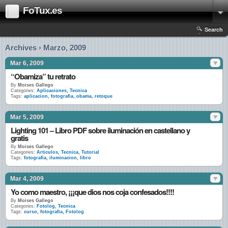
FoTux.es
Search
Archives › Marzo, 2009
Mar 6, 2009
“Obamiza” tu retrato
By
Moises Gallego
Categories:
Aplicaciones
,
Tecnica
Tags:
aplicacion
,
fotografia
,
obama
,
retoque
Mar 5, 2009
Lighting 101 – Libro PDF sobre iluminación en castellano y
gratis
By
Moises Gallego
Categories:
Articulos
,
Tecnica
,
Tutorial
Tags:
fotografia
,
iluminacion
,
libro
Mar 4, 2009
Yo como maestro, ¡¡¡que dios nos coja confesados!!!!
By
Moises Gallego
Categories:
Fotolog
,
Tecnica
Tags:
curso
,
fotografia
,
Fotolog