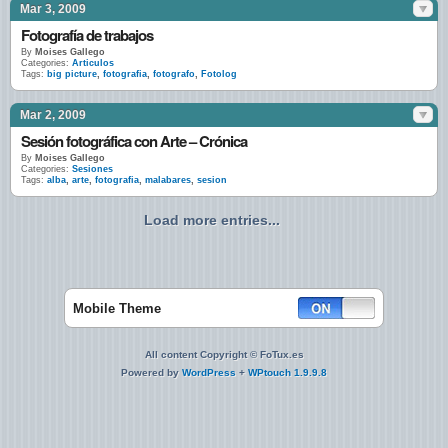
Mar 3, 2009
Fotografía de trabajos
By
Moises Gallego
Categories:
Articulos
Tags:
big picture
,
fotografia
,
fotografo
,
Fotolog
Mar 2, 2009
Sesión fotográfica con Arte – Crónica
By
Moises Gallego
Categories:
Sesiones
Tags:
alba
,
arte
,
fotografia
,
malabares
,
sesion
Load more entries...
Mobile Theme
All content Copyright © FoTux.es
Powered by
WordPress
+
WPtouch 1.9.9.8