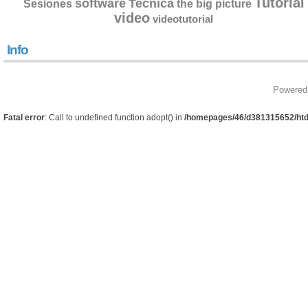
Tutorial
software
Tecnica
Sesiones
the big picture
video
videotutorial
Info
Powered
Fatal error
: Call to undefined function adopt() in
/homepages/46/d381315652/htd