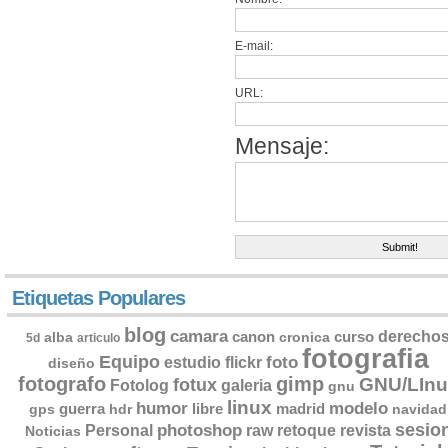
E-mail:
URL:
Mensaje:
Etiquetas Populares
blog
camara
derecho
canon
curso
alba
cronica
5d
articulo
fotografia
Equipo
flickr
foto
estudio
diseño
fotografo
gimp
GNU/LInu
fotux
Fotolog
galeria
gnu
linux
humor
modelo
guerra
libre
madrid
gps
hdr
navidad
sesio
photoshop
retoque
Personal
raw
revista
Noticias