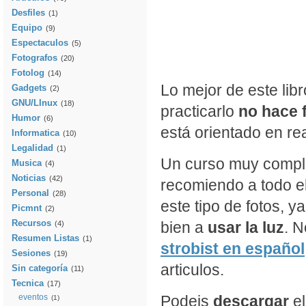
Desfiles
(1)
Equipo
(9)
Espectaculos
(5)
Fotografos
(20)
Fotolog
(14)
Lo mejor de este lib
Gadgets
(2)
GNU/LInux
(18)
practicarlo
no hace f
Humor
(6)
está orientado en rea
Informatica
(10)
Legalidad
(1)
Un curso muy comple
Musica
(4)
Noticias
(42)
recomiendo a todo e
Personal
(28)
este tipo de fotos, 
Picmnt
(2)
Recursos
bien a
usar la luz
. N
(4)
Resumen Listas
(1)
strobist en español
Sesiones
(19)
articulos.
Sin categoría
(11)
Tecnica
(17)
eventos
Podeis
descargar
e
(1)