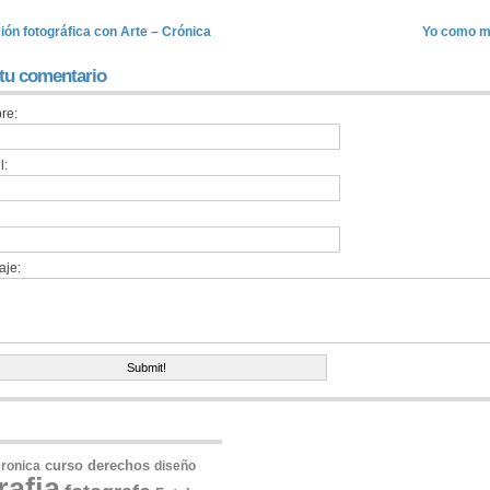
ión fotográfica con Arte – Crónica
Yo como ma
 tu comentario
re:
l:
aje:
derechos
ronica
curso
diseño
rafia