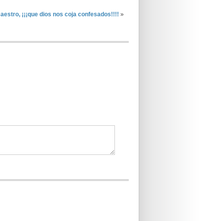
estro, ¡¡¡que dios nos coja confesados!!!!
»