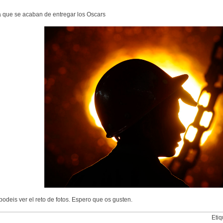
 que se acaban de entregar los Oscars
podeis ver el reto de fotos. Espero que os gusten.
Etiq