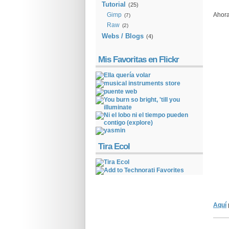
Tutorial
(25)
Gimp
Ahora
(7)
Raw
(2)
Webs / Blogs
(4)
Mis Favoritas en Flickr
Tira Ecol
Aquí