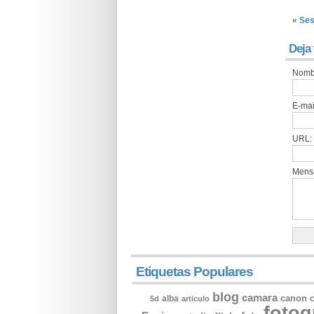
«
Ses
Deja
Nomb
E-mai
URL:
Mens
Etiquetas Populares
blog
camara
alba
canon
c
5d
articulo
fotog