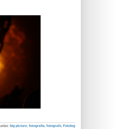
uetas:
big picture
,
fotografia
,
fotografo
,
Fotolog