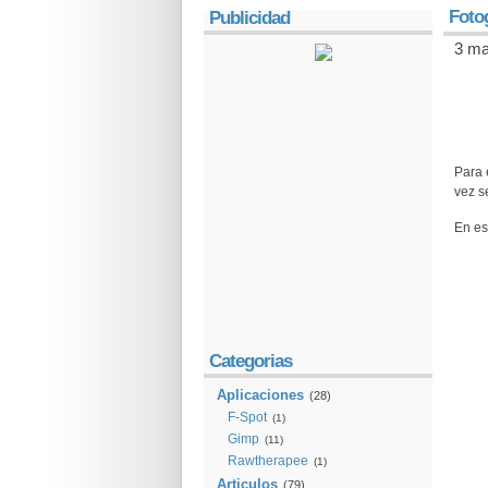
Fotog
Publicidad
3 ma
Para 
vez s
En es
Categorias
Aplicaciones
(28)
F-Spot
(1)
Gimp
(11)
Rawtherapee
(1)
Articulos
(79)