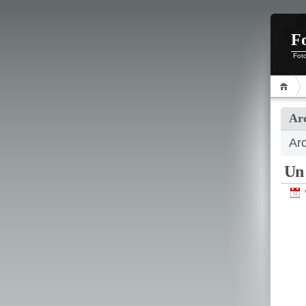
F
Foto
Ar
Ar
Un 