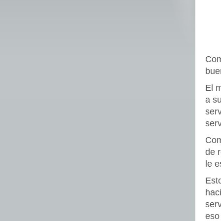
Com
bue
El 
a su
serv
ser
Com
de 
le e
Est
hac
ser
eso 