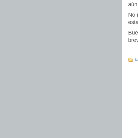
aún
No 
esta
Bue
bre
No