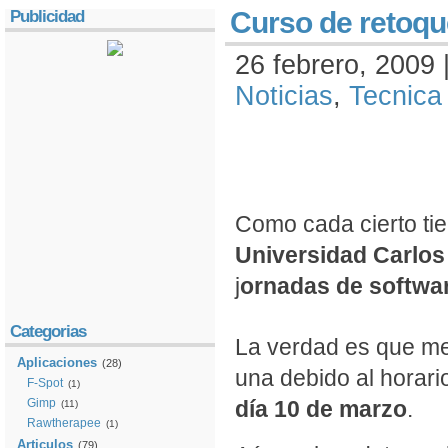
Curso de retoq
Publicidad
26 febrero, 2009 
Noticias
,
Tecnica
Como cada cierto ti
Universidad Carlos
j
ornadas de softwar
Categorias
La verdad es que me 
Aplicaciones
(28)
una debido al horari
F-Spot
(1)
Gimp
día 10 de marzo
.
(11)
Rawtherapee
(1)
Articulos
(79)