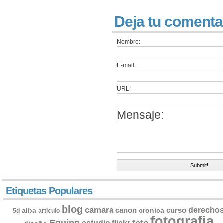
Deja tu comenta
Nombre:
E-mail:
URL:
Mensaje:
Etiquetas Populares
blog
camara
derecho
canon
curso
alba
cronica
5d
articulo
fotografia
Equipo
flickr
foto
estudio