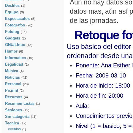
Aún no hay datos sob
Desfiles
(1)
datos mas, aún así 
Equipo
(9)
Espectaculos
de las jornadas.
(5)
Fotografos
(20)
Retoque fo
Fotolog
(14)
Gadgets
(2)
GNU/LInux
Uso básico del editor
(18)
Humor
(6)
ordenador desde una 
Informatica
(10)
Ponente: Ana Esther
Legalidad
(1)
Musica
(4)
Fecha: 2009-03-10
Noticias
(42)
Personal
Hora de inicio: 18:00
(28)
Picmnt
(2)
Hora de fin: 20:00
Recursos
(4)
Resumen Listas
(1)
Aula:
Sesiones
(19)
Conocimientos previo
Sin categoría
(11)
Tecnica
(17)
Nivel (1 = básico, 5 = d
eventos
(1)