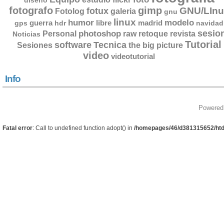
diseño
fotografo
gimp
GNU/LInu
fotux
Fotolog
galeria
gnu
linux
humor
modelo
guerra
libre
madrid
gps
hdr
navidad
sesio
photoshop
retoque
Personal
raw
revista
Noticias
Tutorial
software
Tecnica
Sesiones
the big picture
video
videotutorial
Info
Powered
Fatal error
: Call to undefined function adopt() in
/homepages/46/d381315652/htd