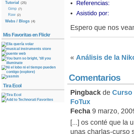
Referencias:
Tutorial
(25)
Gimp
(7)
Asistido por:
Raw
(2)
Webs / Blogs
(4)
Espero que nos veamo
Mis Favoritas en Flickr
«
Análisis de la Ni
Comentarios
Tira Ecol
Pingback
de
Curso 
FoTux
Fecha
9 marzo, 2009
[...] os conté que la
unas charlas-curso so