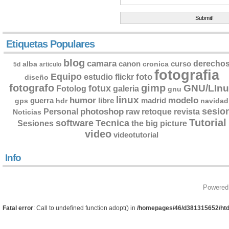
Etiquetas Populares
blog
camara
derecho
canon
curso
alba
cronica
5d
articulo
fotografia
Equipo
flickr
foto
estudio
diseño
fotografo
gimp
GNU/LInu
fotux
Fotolog
galeria
gnu
linux
humor
modelo
guerra
libre
madrid
gps
hdr
navidad
sesio
photoshop
retoque
Personal
raw
revista
Noticias
Tutorial
software
Tecnica
Sesiones
the big picture
video
videotutorial
Info
Powered
Fatal error
: Call to undefined function adopt() in
/homepages/46/d381315652/htd