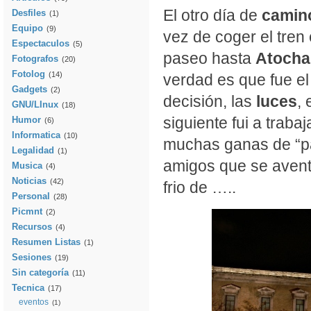
El otro día de
camin
Desfiles
(1)
Equipo
(9)
vez de coger el tren
Espectaculos
(5)
paseo hasta
Atocha
Fotografos
(20)
Fotolog
(14)
verdad es que fue el
Gadgets
(2)
decisión, las
luces
, 
GNU/LInux
(18)
siguiente fui a traba
Humor
(6)
Informatica
(10)
muchas ganas de “p
Legalidad
(1)
amigos que se aven
Musica
(4)
Noticias
(42)
frio de …..
Personal
(28)
Picmnt
(2)
Recursos
(4)
Resumen Listas
(1)
Sesiones
(19)
Sin categoría
(11)
Tecnica
(17)
eventos
(1)