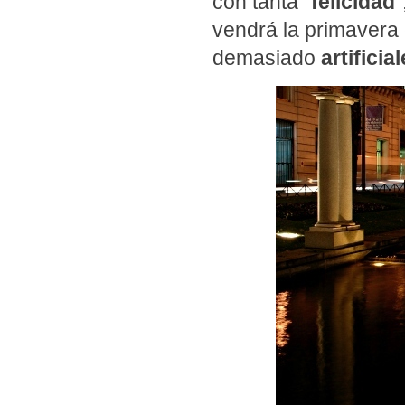
con tanta “
felicidad
“
vendrá la primavera
demasiado
artificia