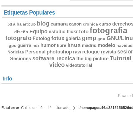
Etiquetas Populares
blog
camara
derecho
canon
curso
alba
cronica
5d
articulo
fotografia
Equipo
flickr
foto
estudio
diseño
fotografo
gimp
GNU/LInu
fotux
Fotolog
galeria
gnu
linux
humor
modelo
guerra
libre
madrid
gps
hdr
navidad
sesio
photoshop
retoque
Personal
raw
revista
Noticias
Tutorial
software
Tecnica
Sesiones
the big picture
video
videotutorial
Info
Powered
Fatal error
: Call to undefined function adopt() in
/homepages/46/d381315652/htd