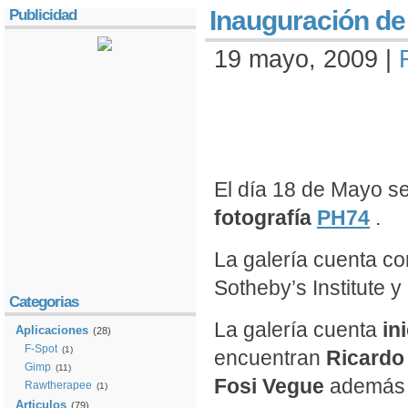
Inauguración de 
Publicidad
19 mayo, 2009 |
El día 18 de Mayo s
fotografía
PH74
.
La galería cuenta co
Sotheby’s Institute y
Categorias
La galería cuenta
in
Aplicaciones
(28)
F-Spot
(1)
encuentran
Ricardo 
Gimp
(11)
Fosi Vegue
además 
Rawtherapee
(1)
Articulos
(79)