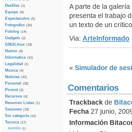
A parte de la galerí
Desfiles
(1)
Equipo
(9)
presenta el trabajo 
Espectaculos
(5)
un texto de un crític
Fotografos
(20)
Fotolog
(14)
Via:
ArteInformado
Gadgets
(2)
GNU/LInux
(18)
Humor
(6)
Informatica
(10)
Legalidad
(1)
«
Simulador de sesi
Musica
(4)
Noticias
(42)
Personal
(28)
Comentarios
Picmnt
(2)
Recursos
(4)
Trackback
de
Bita
Resumen Listas
(1)
Sesiones
(19)
Fecha
27 junio, 2009
Sin categoría
(11)
Información Bitac
Tecnica
(17)
eventos
(1)