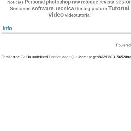
sesio
photoshop
retoque
Personal
raw
revista
Noticias
Tutorial
software
Tecnica
Sesiones
the big picture
video
videotutorial
Info
Powered
Fatal error
: Call to undefined function adopt() in
/homepages/46/d381315652/htd