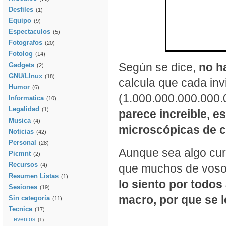
Desfiles
(1)
Equipo
(9)
Espectaculos
(5)
Fotografos
(20)
Fotolog
(14)
Según se dice,
no ha
Gadgets
(2)
GNU/LInux
(18)
calcula que cada inv
Humor
(6)
(1.000.000.000.000.
Informatica
(10)
Legalidad
(1)
parece increible, e
Musica
(4)
microscópicas de c
Noticias
(42)
Personal
(28)
Aunque sea algo curi
Picmnt
(2)
Recursos
(4)
que muchos de vosotr
Resumen Listas
(1)
lo siento por todo
Sesiones
(19)
macro, por que se l
Sin categoría
(11)
Tecnica
(17)
eventos
(1)