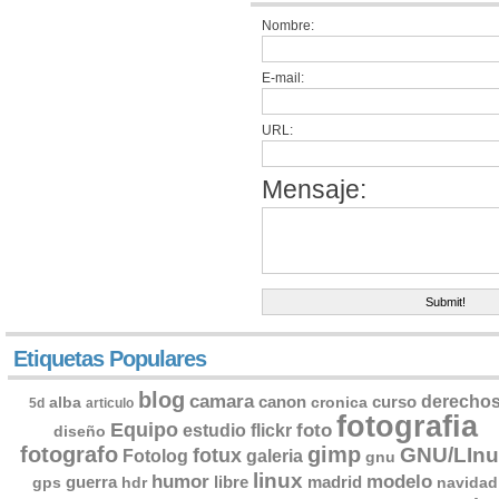
Nombre:
E-mail:
URL:
Mensaje:
Etiquetas Populares
blog
camara
derecho
canon
curso
alba
cronica
5d
articulo
fotografia
Equipo
flickr
foto
estudio
diseño
fotografo
gimp
GNU/LInu
fotux
Fotolog
galeria
gnu
linux
humor
modelo
guerra
libre
madrid
gps
hdr
navidad