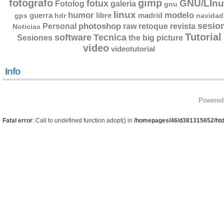
fotografo
gimp
GNU/LInu
fotux
Fotolog
galeria
gnu
linux
humor
modelo
guerra
libre
madrid
gps
hdr
navidad
sesio
photoshop
retoque
Personal
raw
revista
Noticias
Tutorial
software
Tecnica
Sesiones
the big picture
video
videotutorial
Info
Powered
Fatal error
: Call to undefined function adopt() in
/homepages/46/d381315652/htd