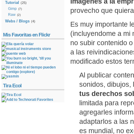
imagenes a la empre
Tutorial
(25)
Gimp
provecho que quieran
(7)
Raw
(2)
Webs / Blogs
(4)
Es muy importante le
(incluyendome a mi m
Mis Favoritas en Flickr
no subir contenido o
a las reivindicacion
modificado estos te
Al publicar conten
sonidos, dibujos, 
Tira Ecol
tus derechos so
limitada para rep
agregarles inform
adaptarlos a las 
es mundial, no ex