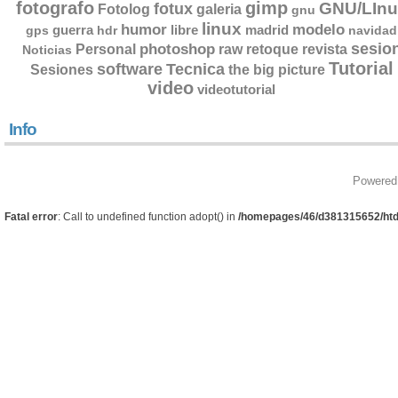
fotografo
gimp
GNU/LInu
fotux
Fotolog
galeria
gnu
linux
humor
modelo
guerra
libre
madrid
gps
hdr
navidad
sesio
photoshop
retoque
Personal
raw
revista
Noticias
Tutorial
software
Tecnica
Sesiones
the big picture
video
videotutorial
Info
Powered
Fatal error
: Call to undefined function adopt() in
/homepages/46/d381315652/htd