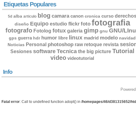
Etiquetas Populares
blog
camara
derecho
canon
curso
alba
cronica
5d
articulo
fotografia
Equipo
flickr
foto
estudio
diseño
fotografo
gimp
GNU/LInu
fotux
Fotolog
galeria
gnu
linux
humor
modelo
guerra
libre
madrid
gps
hdr
navidad
sesio
photoshop
retoque
Personal
raw
revista
Noticias
Tutorial
software
Tecnica
Sesiones
the big picture
video
videotutorial
Info
Powered
Fatal error
: Call to undefined function adopt() in
/homepages/46/d381315652/htd