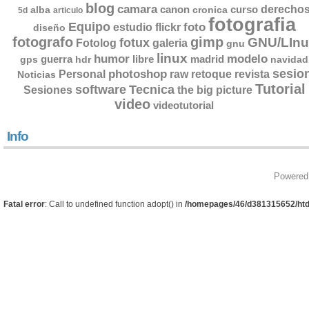
blog
camara
derecho
canon
curso
alba
cronica
5d
articulo
fotografia
Equipo
flickr
foto
estudio
diseño
fotografo
gimp
GNU/LInu
fotux
Fotolog
galeria
gnu
linux
humor
modelo
guerra
libre
madrid
gps
hdr
navidad
sesio
photoshop
retoque
Personal
raw
revista
Noticias
Tutorial
software
Tecnica
Sesiones
the big picture
video
videotutorial
Info
Powered
Fatal error
: Call to undefined function adopt() in
/homepages/46/d381315652/htd