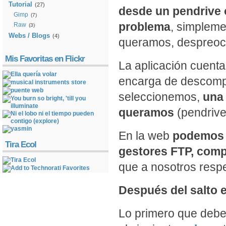
Tutorial
(27)
desde un pendrive o
Gimp
(7)
problema
, simpleme
Raw
(3)
Webs / Blogs
(4)
queramos, despreocu
Mis Favoritas en Flickr
La aplicación cuent
encarga de descompri
seleccionemos,
una
queramos
(pendrive,
En la web
podemos e
Tira Ecol
gestores FTP, comp
que a nosotros resp
Después del salto el
Lo primero que debe