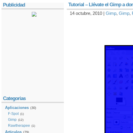
Tutorial – Llévate el Gimp a do
Publicidad
14 octubre, 2010 |
Gimp
,
Gimp
,
Categorias
Aplicaciones
(30)
F-Spot
(1)
Gimp
(12)
Rawtherapee
(1)
Articulos
(79)