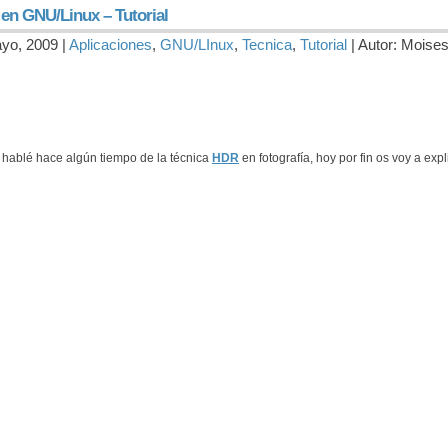
en GNU/Linux – Tutorial
yo, 2009 |
Aplicaciones
,
GNU/LInux
,
Tecnica
,
Tutorial
| Autor: Moise
 hablé hace algún tiempo de la técnica
HDR
en fotografía, hoy por fin os voy a exp