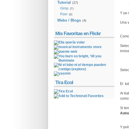
Tutorial
(27)
Gimp
(7)
Y ya 
Raw
(3)
Webs / Blogs
(4)
Una v
Mis Favoritas en Flickr
Como 
Sele
inclu
Selec
Tira Ecol
El tut
Al tr
como 
Si t
Auto
Y pu