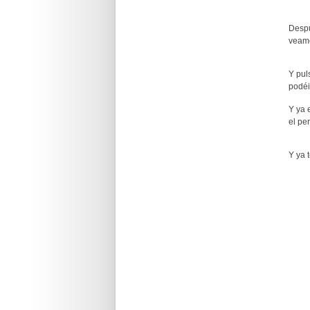
Despu
veamo
Y pu
podéi
Y ya 
el per
Y ya 