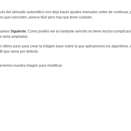
és del alineado automático nos deja hacer ajustes manuales antes de continuar
s que coinciden, parece fácil pero hay que tener cuidado.
lsamos
Siguiente
. Como podéis ver es bastante sencillo no tiene mucha complicac
s verla ampliada)
el último paso para crear la imágen base sobre la que aplicaremos los algoritmos, e
fil que viene por defecto.
tenemos nuestra imagen para modificar.