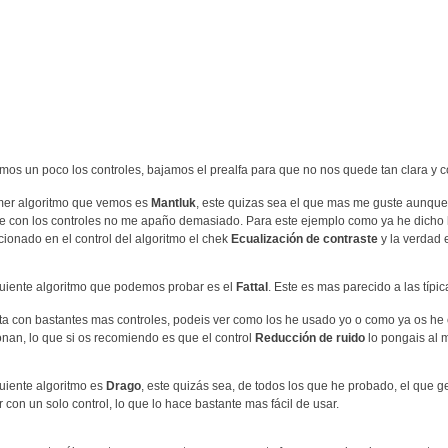
os un poco los controles, bajamos el prealfa para que no nos quede tan clara y
mer algoritmo que vemos es
Mantluk
, este quizas sea el que mas me guste aunqu
e con los controles no me apaño demasiado. Para este ejemplo como ya he dicho he
cionado en el control del algoritmo el chek
Ecualización de contraste
y la verdad 
guiente algoritmo que podemos probar es el
Fattal
. Este es mas parecido a las tí
a con bastantes mas controles, podeis ver como los he usado yo o como ya os he
onan, lo que si os recomiendo es que el control
Reducción de ruido
lo pongais al 
guiente algoritmo es
Drago
, este quizás sea, de todos los que he probado, el que
r con un solo control, lo que lo hace bastante mas fácil de usar.