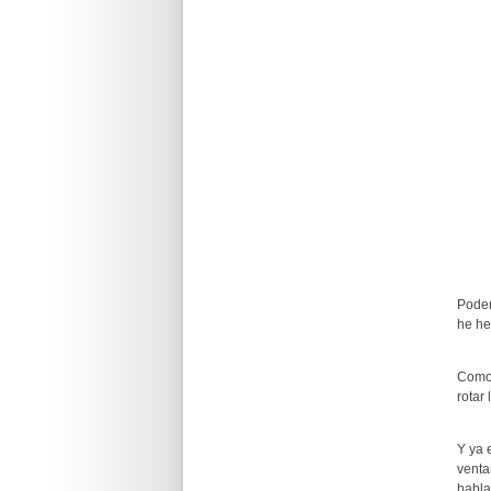
Pode
he he
Como 
rotar
Y ya 
venta
habla