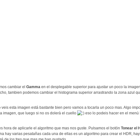
mos cambiar el
Gamma
en el desplegable superior para ajustar un poco la imagen
cho, tambien podemos cambiar el histograma superior arrastrando la zona azul qu
veis esta imagen está bastante bien pero vamos a tocarla un poco mas. Algo impor
 la imagen, que luego si no os dolerà el cuello
eso lo podeis hacer en el menú
es hora de aplicarle el algoritmo que mas nos guste. Pulsamos el botón
Tonear el
na hay varias pesatañas cada una de ellas es un algoritmo para crear el HDR, hay 
ré de los tres que mas me han gustado.