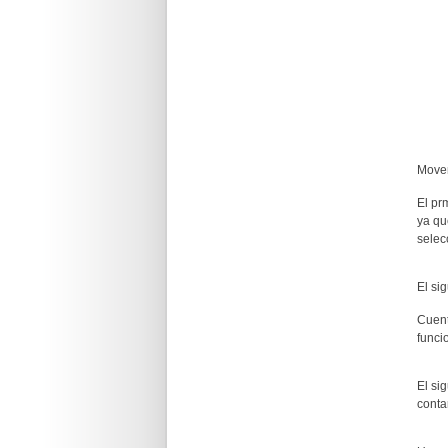
Movem
El pr
ya qu
selec
El si
Cuent
funci
El si
conta