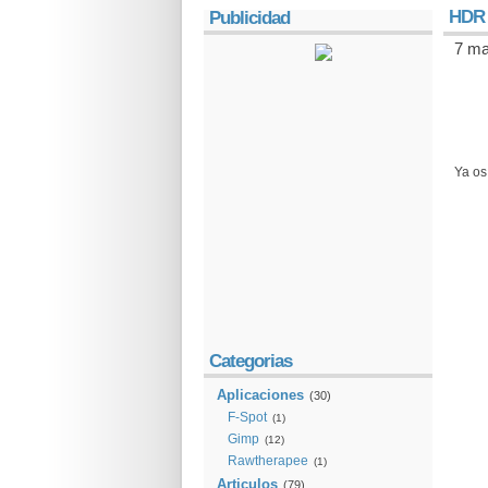
HDR 
Publicidad
7 ma
Ya os
Categorias
Aplicaciones
(30)
F-Spot
(1)
Gimp
(12)
Rawtherapee
(1)
Articulos
(79)