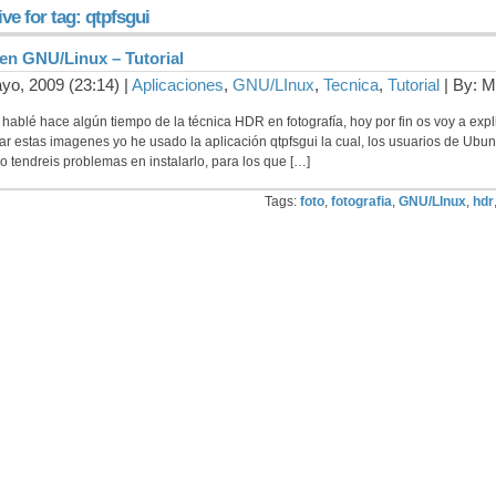
ve for tag: qtpfsgui
n GNU/Linux – Tutorial
yo, 2009 (23:14) |
Aplicaciones
,
GNU/LInux
,
Tecnica
,
Tutorial
| By: M
 hablé hace algún tiempo de la técnica HDR en fotografía, hoy por fin os voy a exp
zar estas imagenes yo he usado la aplicación qtpfsgui la cual, los usuarios de Ubunt
o tendreis problemas en instalarlo, para los que […]
Tags:
foto
,
fotografia
,
GNU/LInux
,
hdr