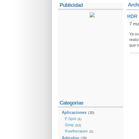
Archi
Publicidad
HDR e
7 ma
Ya os
reali
que n
Categorias
Aplicaciones
(30)
F-Spot
(1)
Gimp
(12)
Rawtherapee
(1)
Articulos
(79)