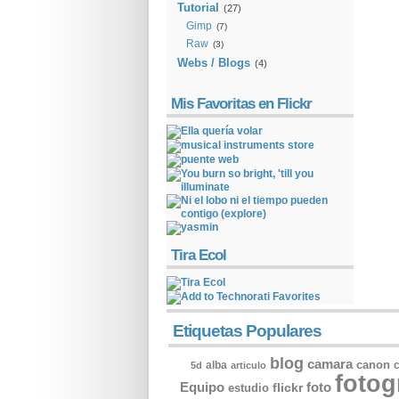
Tutorial
(27)
Gimp
(7)
Raw
(3)
Webs / Blogs
(4)
Mis Favoritas en Flickr
Tira Ecol
Etiquetas Populares
blog
camara
alba
canon
c
5d
articulo
fotog
Equipo
flickr
foto
estudio