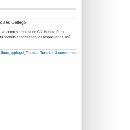
oises Gallego
licar como se realiza en GNU/Linux. Para
u podréis encontrar en los respositorios, así
,
linux
,
qtpfsgui
,
Tecnica
,
Tutorial
|
3 comments