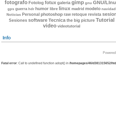
fotografo
gimp
GNU/LInu
fotux
Fotolog
galeria
gnu
linux
humor
modelo
guerra
libre
madrid
gps
hdr
navidad
sesio
photoshop
retoque
Personal
raw
revista
Noticias
Tutorial
software
Tecnica
Sesiones
the big picture
video
videotutorial
Info
Powered
Fatal error
: Call to undefined function adopt() in
/homepages/46/d381315652/htd