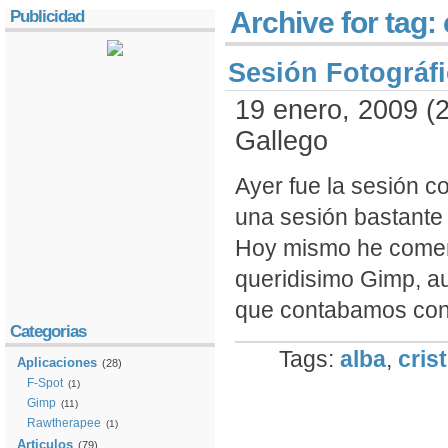
Archive for tag: 
Publicidad
Sesión Fotográfi
19 enero, 2009 (2
Gallego
Ayer fue la sesión c
una sesión bastante
Hoy mismo he comen
queridisimo Gimp, a
que contabamos con 
Categorias
Tags:
alba
,
cris
Aplicaciones
(28)
F-Spot
(1)
Gimp
(11)
Rawtherapee
(1)
Articulos
(79)