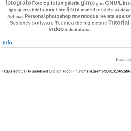
fotografo
gimp
GNU/LInu
fotux
Fotolog
galeria
gnu
linux
humor
modelo
guerra
libre
madrid
gps
hdr
navidad
sesio
photoshop
retoque
Personal
raw
revista
Noticias
Tutorial
software
Tecnica
Sesiones
the big picture
video
videotutorial
Info
Powered
Fatal error
: Call to undefined function adopt() in
/homepages/46/d381315652/htd