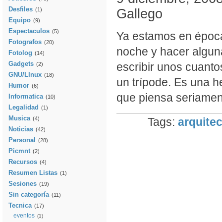
Desfiles
Gallego
(1)
Equipo
(9)
Espectaculos
(5)
Ya estamos en época
Fotografos
(20)
noche y hacer alguna
Fotolog
(14)
Gadgets
escribir unos cuanto
(2)
GNU/LInux
(18)
un trípode. Es una h
Humor
(6)
que piensa seriamente
Informatica
(10)
Legalidad
(1)
Musica
(4)
Tags:
arquite
Noticias
(42)
Personal
(28)
Picmnt
(2)
Recursos
(4)
Resumen Listas
(1)
Sesiones
(19)
Sin categoría
(11)
Tecnica
(17)
eventos
(1)