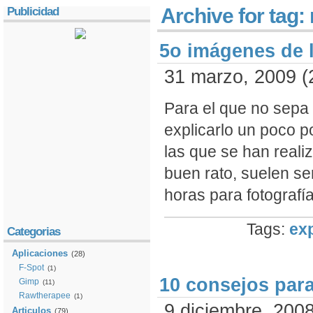
Archive for tag:
Publicidad
5o imágenes de 
31 marzo, 2009 (
Para el que no sepa 
explicarlo un poco 
las que se han reali
buen rato, suelen se
horas para fotografías
Tags:
ex
Categorias
Aplicaciones
(28)
F-Spot
(1)
10 consejos para
Gimp
(11)
Rawtherapee
(1)
9 diciembre, 2008
Articulos
(79)