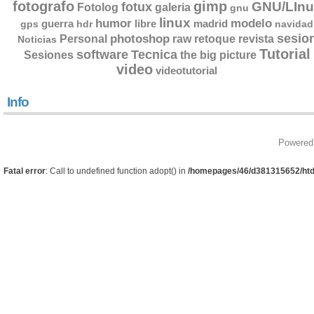
fotografo
gimp
GNU/LInu
fotux
Fotolog
galeria
gnu
linux
humor
modelo
guerra
libre
madrid
gps
hdr
navidad
sesio
photoshop
retoque
Personal
raw
revista
Noticias
Tutorial
software
Tecnica
Sesiones
the big picture
video
videotutorial
Info
Powered
Fatal error
: Call to undefined function adopt() in
/homepages/46/d381315652/htd