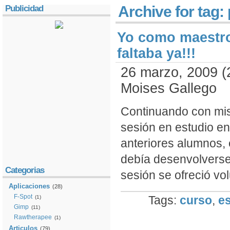
Archive for tag:
Publicidad
Yo como maestro 
faltaba ya!!!
26 marzo, 2009 (
Moises Gallego
Continuando con mis 
sesión en estudio en
anteriores alumnos, 
debía desenvolverse 
Categorias
sesión se ofreció vol
Aplicaciones
(28)
F-Spot
Tags:
curso
,
e
(1)
Gimp
(11)
Rawtherapee
(1)
Articulos
(79)