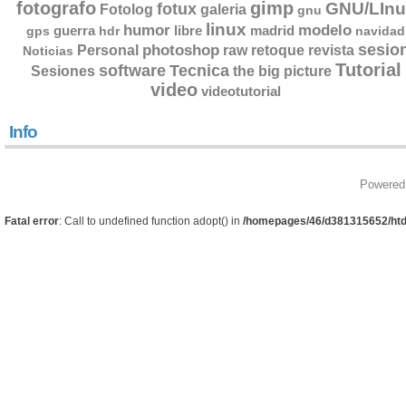
fotografo
gimp
GNU/LInu
fotux
Fotolog
galeria
gnu
linux
humor
modelo
guerra
libre
madrid
gps
hdr
navidad
sesio
photoshop
retoque
Personal
raw
revista
Noticias
Tutorial
software
Tecnica
Sesiones
the big picture
video
videotutorial
Info
Powered
Fatal error
: Call to undefined function adopt() in
/homepages/46/d381315652/htd