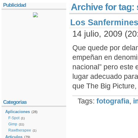
Archive for tag:
Publicidad
Los Sanfermines
14 julio, 2009 (20
Que quede por delan
empeñan en denominar
nacional” pero este 
lugar adecuado para 
que The Big Picture, l
Tags:
fotografia
,
i
Categorias
Aplicaciones
(28)
F-Spot
(1)
Gimp
(11)
Rawtherapee
(1)
Articulos
(79)