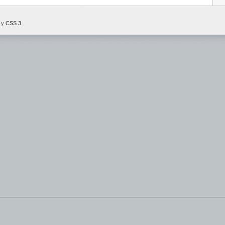
y
CSS 3
.