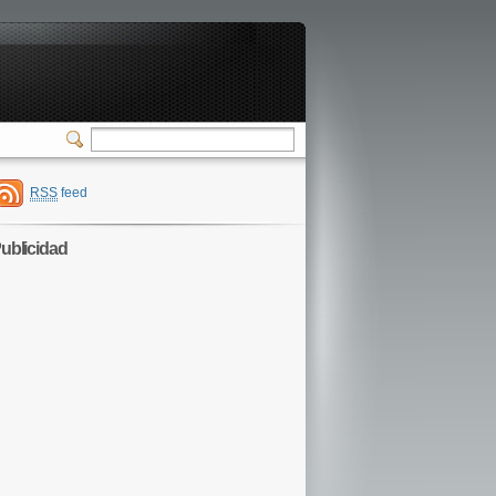
RSS
feed
ublicidad