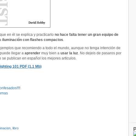
que en él se explica y practicarlo
no hace falta tener un gran equipo de
la
iluminación con flashes compactos
.
ejemplos que recomiendo a todo el mundo, aunque no tenga intención de
e puede llegar a
aprender
muy bien a
usar la luz
. No dejeis de pasaros por
se publican en español los mejores articulos.
ighting 101 PDF (1.1 Mb)
onfesados!!!!
urnas
minacion
,
libro
P