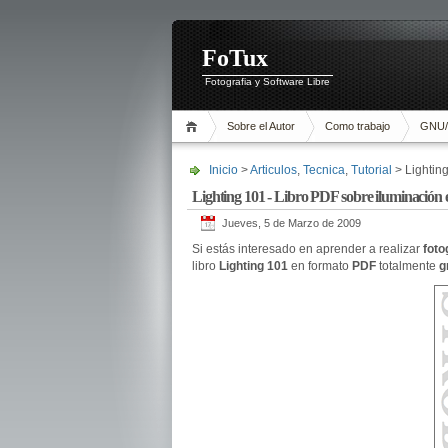
FoTux
Fotografia y Software Libre
Sobre el Autor
Como trabajo
GNU/
Inicio
>
Articulos
,
Tecnica
,
Tutorial
> Lighting
Lighting 101 - Libro PDF sobre iluminación en
Jueves, 5 de Marzo de 2009
Si estás interesado en aprender a realizar
foto
libro
Lighting 101
en formato
PDF
totalmente
g