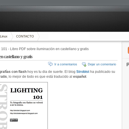
Linux
CONTACTO
 101 - Libro PDF sobre iluminación en castellano y gratis
 castellano y gratis
P
Ir a comentarios
Dejar un comentario
grafías con flash
hoy es tu dia de suerte. El blog
Strobist
ha publicado su
ratis
, lo mejor de todo es que está traducido al
español
.