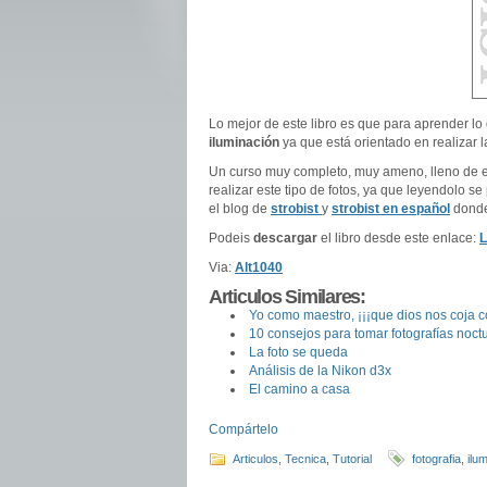
Lo mejor de este libro es que para aprender lo 
iluminación
ya que está orientado en realizar 
Un curso muy completo, muy ameno, lleno de 
realizar este tipo de fotos, ya que leyendolo s
el blog de
strobist
y
strobist en español
donde 
Podeis
descargar
el libro desde este enlace:
L
Via:
Alt1040
Articulos Similares:
Yo como maestro, ¡¡¡que dios nos coja c
10 consejos para tomar fotografí­as noct
La foto se queda
Análisis de la Nikon d3x
El camino a casa
Compártelo
Articulos
,
Tecnica
,
Tutorial
fotografia
,
ilu