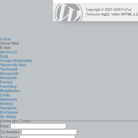
Copyright © 2007-2009 FoTux
Tema por
mg12
. Valido
XHTML 1.1
Cerrar
Social Web
E-mail
del.icio.us
Digg
Google Bookmarks
Yahoo! My Web
Technorati
Barrapunto
Meneame
Fresqui
Favoriting
BlogMemes
Chido
Webeame
Blinklist
Neodiario
Enchilame
Mr. Wong
Enviar por Correo
Para:
Tu Nombre: