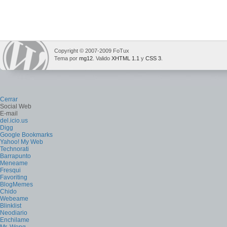
Copyright © 2007-2009 FoTux
Tema por
mg12
. Valido
XHTML 1.1
y
CSS 3
.
Cerrar
Social Web
E-mail
del.icio.us
Digg
Google Bookmarks
Yahoo! My Web
Technorati
Barrapunto
Meneame
Fresqui
Favoriting
BlogMemes
Chido
Webeame
Blinklist
Neodiario
Enchilame