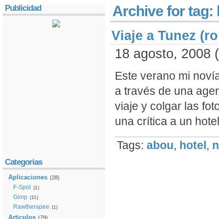
Archive for tag: 
Publicidad
Viaje a Tunez (ro
18 agosto, 2008 (
Este verano mi noví­
a través de una agen
viaje y colgar las f
una crí­tica a un hote
Tags:
abou
,
hotel
,
Categorias
Aplicaciones
(28)
F-Spot
(1)
Gimp
(11)
Rawtherapee
(1)
Articulos
(79)