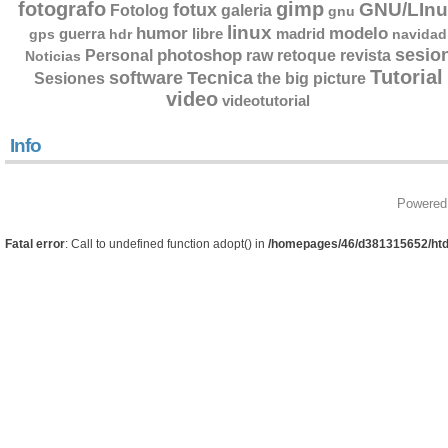
fotografo
gimp
GNU/LInu
fotux
Fotolog
galeria
gnu
linux
humor
modelo
guerra
libre
madrid
gps
hdr
navidad
sesio
photoshop
retoque
Personal
raw
revista
Noticias
Tutorial
software
Tecnica
Sesiones
the big picture
video
videotutorial
Info
Powered
Fatal error
: Call to undefined function adopt() in
/homepages/46/d381315652/htd