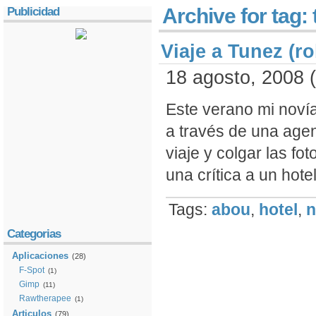
Archive for tag:
Publicidad
Viaje a Tunez (ro
18 agosto, 2008 (
Este verano mi noví­
a través de una agen
viaje y colgar las f
una crí­tica a un hote
Tags:
abou
,
hotel
,
Categorias
Aplicaciones
(28)
F-Spot
(1)
Gimp
(11)
Rawtherapee
(1)
Articulos
(79)