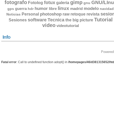
fotografo
gimp
GNU/LInu
fotux
Fotolog
galeria
gnu
linux
humor
modelo
guerra
libre
madrid
gps
hdr
navidad
sesio
photoshop
retoque
Personal
raw
revista
Noticias
Tutorial
software
Tecnica
Sesiones
the big picture
video
videotutorial
Info
Powered
Fatal error
: Call to undefined function adopt() in
/homepages/46/d381315652/htd