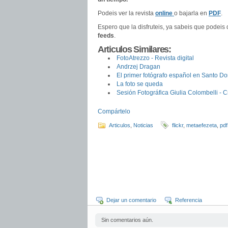
Podeis ver la revista
online
o bajarla en
PDF
.
Espero que la disfruteis, ya sabeis que podeis
feeds
.
Articulos Similares:
FotoAtrezzo - Revista digital
Andrzej Dragan
El primer fotógrafo español en Santo D
La foto se queda
Sesión Fotográfica Giulia Colombelli - 
Compártelo
Articulos
,
Noticias
flickr
,
metaefezeta
,
pdf
Dejar un comentario
Referencia
Sin comentarios aún.