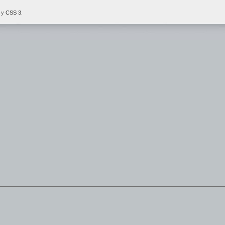
y
CSS 3
.