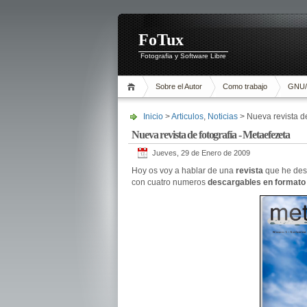
FoTux
Fotografia y Software Libre
Sobre el Autor
Como trabajo
GNU/
Inicio
>
Articulos
,
Noticias
> Nueva revista de
Nueva revista de fotografía - Metaefezeta
Jueves, 29 de Enero de 2009
Hoy os voy a hablar de una
revista
que he des
con cuatro numeros
descargables en formato