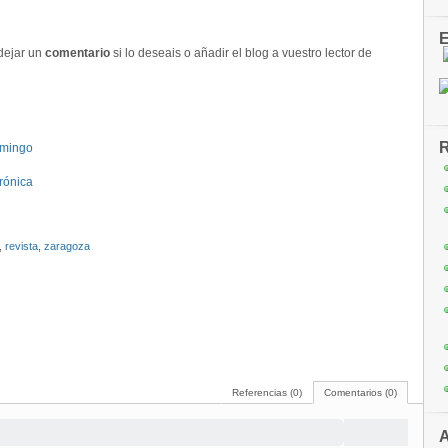
E
 dejar un
comentario
si lo deseais o añadir el blog a vuestro lector de
R
omingo
Crónica
,
revista
,
zaragoza
Referencias (0)
Comentarios (0)
A