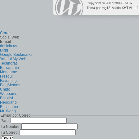
Copyright © 2007-2009 FoTux
Tema por
mg12
. Valido
XHTML 1.1
Cerrar
Social Web
E-mail
del.icio.us
Digg
Google Bookmarks
Yahoo! My Web
Technorati
Barrapunto
Meneame
Fresqui
Favoriting
BlogMemes
Chido
Webeame
Blinklist
Neodiario
Enchilame
Mr. Wong
Enviar por Correo
Para:
Tu Nombre:
Tu Correo: