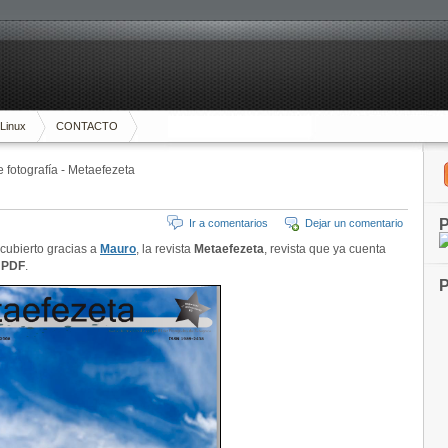
Linux
CONTACTO
 fotografía - Metaefezeta
P
Ir a comentarios
Dejar un comentario
cubierto gracias a
Mauro
, la revista
Metaefezeta
, revista que ya cuenta
 PDF
.
P